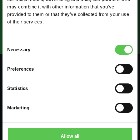
may combine it with other information that you’ve
provided to them or that they’ve collected from your use
of their services.
Consent
Necessary
Selection
Preferences
Algemeen contact:
Statistics
info@turftank.com
+31 970 102 08499
Marketing
Ondersteuning:
support.row@turftank.com
+31 970 102 08499
Allow all