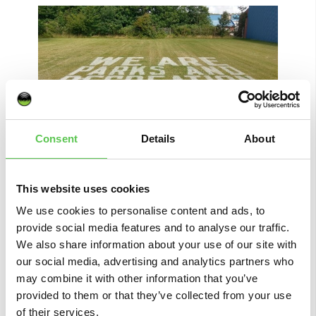
Consent
Details
About
AANGEPASTE 1,5 METER
This website uses cookies
AFSTAND STENCILS
We use cookies to personalise content and ads, to
provide social media features and to analyse our traffic.
Bescherm deelnemers aan evenementen met
We also share information about your use of our site with
zones voor 1,5 meter afstand. Je hebt geen veld
our social media, advertising and analytics partners who
stencils nodig. Stel alleen de afmetingen en
may combine it with other information that you’ve
afstand in en laat de robot zijn werk doen!
provided to them or that they’ve collected from your use
of their services.