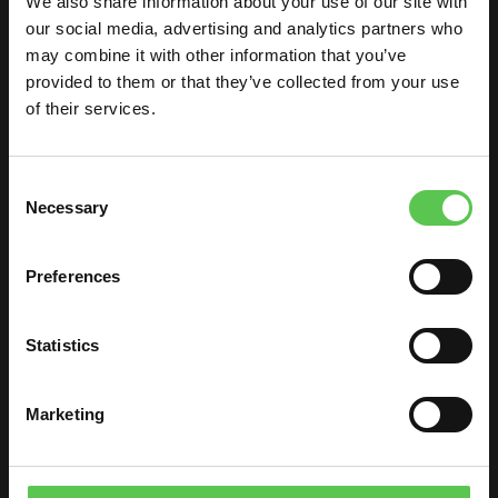
We also share information about your use of our site with
our social media, advertising and analytics partners who
may combine it with other information that you’ve
provided to them or that they’ve collected from your use
of their services.
3,8 LITER
MALING
Consent
Der skal typisk bruge omkring 19 liter maling
Necessary
Selection
at opstrege en fodboldbane med en manuel
maskine. Med en opstregningsrobot kan du
Preferences
male en fodboldbane med kun 3,8 liter maling.
Statistics
Marketing