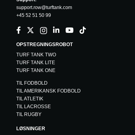
support.row@turftank.com
+45 52 51 50 99
OPSTREGNINGSROBOT
TURF TANK TWO
TURF TANK LITE
TURF TANK ONE
TIL FODBOLD
TIL AMERIKANSK FODBOLD
TIL ATLETIK
TIL LACROSSE
TIL RUGBY
LØSNINGER