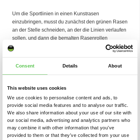
Um die Sportlinien in einen Kunstrasen
einzubringen, musst du zunächst den grünen Rasen
an der Stelle schneiden, an der die Linien verlaufen
sollen, und dann die bemalten Rasenrollen
einlegen. Das bedeutet, dass man Geld für Material
ausgeben muss, das letztendlich verschwendet
wird. Hinzu kommen natürlich die zusätzlichen
Consent
Details
About
Arbeitskosten für das Ausmessen der Fläche, das
Schneiden und Säumen der Linien. Mit Turf Tank
entfallen diese Arbeitskosten. Richte ihn einfach in 2
This website uses cookies
Minuten ein und sieh zu, wie er den Rasen ganz
We use cookies to personalise content and ads, to
alleine streicht.
provide social media features and to analyse our traffic.
We also share information about your use of our site with
our social media, advertising and analytics partners who
may combine it with other information that you’ve
provided to them or that they’ve collected from your use