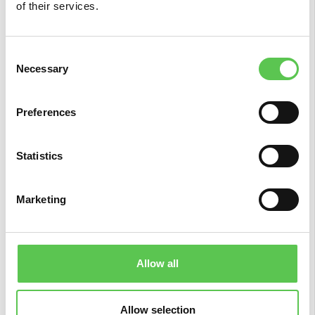
of their services.
Consent
Necessary
Selection
Preferences
Kein Durcheinander
Statistics
Ein Rasen wird in der Regel für mehrere Sportarten
verwendet, was bedeutet, dass er mehrere
Marketing
eingelegte Linien in verschiedenen Farben hat, um
zwischen den verschiedenen Sportarten zu
unterscheiden. Mit Turf Tank kannst du nur das
Allow all
Layout markieren, das du gerade verwendest, damit
der Rasen immer sauber und ohne Unordnung
bleibt.
Allow selection