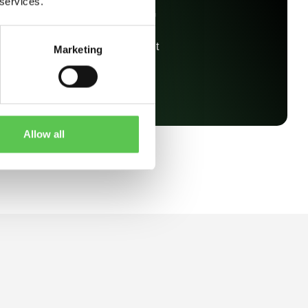
200+
 services.
Anställda globalt
Marketing
Allow all