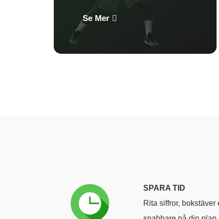
Se Mer
SPARA TID
Rita siffror, bokstäver
snabbare på din plan.