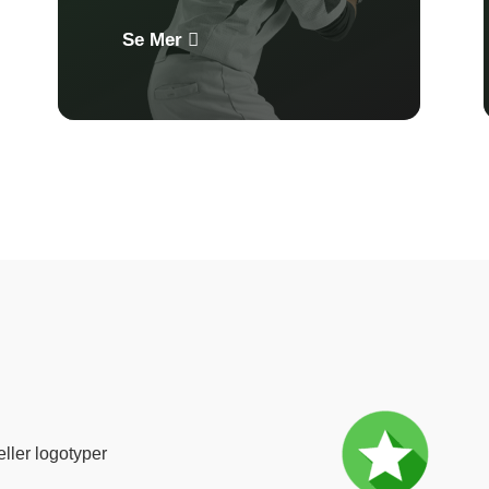
Se Mer
 eller logotyper